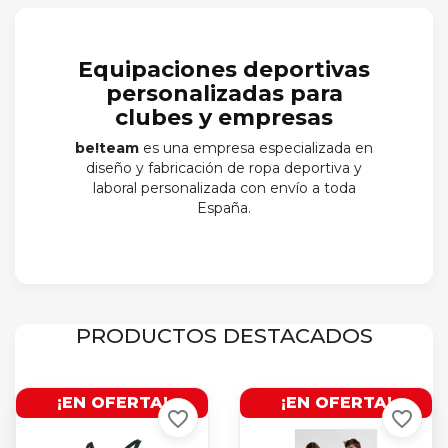
Equipaciones deportivas
personalizadas para
clubes y empresas
be!team
es una empresa especializada en
diseño y fabricación de ropa deportiva y
laboral personalizada con envío a toda
España.
PRODUCTOS DESTACADOS
¡EN OFERTA!
¡EN OFERTA!
favorite_border
favorite_border