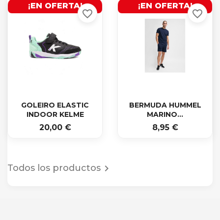
¡EN OFERTA!
¡EN OFERTA!
favorite_border
favorite_border


Vista rápida
Vista rápida
GOLEIRO ELASTIC
BERMUDA HUMMEL
INDOOR KELME
MARINO...
20,00 €
8,95 €
Todos los productos
