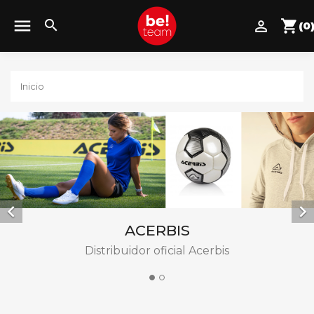

search
shopping_cart

(0
Inicio


ACERBIS
Distribuidor oficial Acerbis